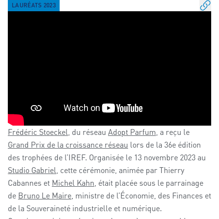
LAURÉATS 2023
Frédéric Stoeckel,
du réseau
Adopt Parfum
, a reçu le
Grand Prix de la croissance réseau
lors de la 36e édition
des trophées de l’IREF. Organisée le 13 novembre 2023 au
Studio Gabriel
, cette cérémonie, animée par Thierry
Cabannes et
Michel Kahn
, était placée sous le parrainage
de
Bruno Le Maire
, ministre de l’Économie, des Finances et
de la Souveraineté industrielle et numérique.