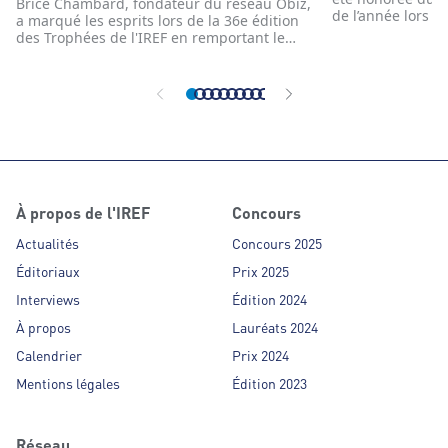
Brice Chambard, fondateur du réseau Obiz,
de l’année lors d
a marqué les esprits lors de la 36e édition
Trophées de l’IRE
des Trophées de l'IREF en remportant le
valeur son leade
Grand Prix de l'Hyper Croissance Rentable
impact majeur da
et Continue. Cette prestigieuse distinction
à la personne. R
vient récompenser son engagement envers
stratégique et s
une stratégie de croissance durable,
s'impose comme u
maîtrisée et rentable, qui place Obiz parmi
inspirant ses pai
les acteurs les plus performants de son
activement à la 
secteur.
À propos de l'IREF
Concours
Actualités
Concours 2025
Éditoriaux
Prix 2025
Interviews
Édition 2024
À propos
Lauréats 2024
Calendrier
Prix 2024
Mentions légales
Édition 2023
Réseau