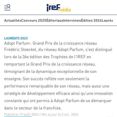
Actualités
Concours 2025
Éditoriaux
Interviews
Édition 2024
Lauréats
LAURÉATS 2023
Adopt Parfum : Grand Prix de la croissance réseau
Frédéric Stoeckel, du réseau Adopt Parfum, s'est distingué
lors de la 36e édition des Trophées de l'IREF en
remportant le Grand Prix de la croissance réseau,
témoignant de la dynamique exceptionnelle de son
enseigne. Son succès reflète non seulement la
performance remarquable de son réseau, mais aussi une
stratégie de développement efficace ainsi qu’une innovation
constante qui ont permis à Adopt Parfum de se démarquer
dans le secteur de la franchise.
Publié le 19 août 2024 | Mis à jour le 2 oct. 2024