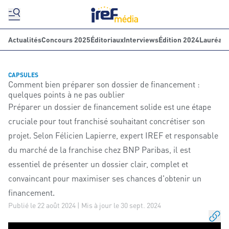
Actualités
Concours 2025
Éditoriaux
Interviews
Édition 2024
Lauréats
CAPSULES
Comment bien préparer son dossier de financement :
quelques points à ne pas oublier
Préparer un dossier de financement solide est une étape
cruciale pour tout franchisé souhaitant concrétiser son
projet. Selon Félicien Lapierre, expert IREF et responsable
du marché de la franchise chez BNP Paribas, il est
essentiel de présenter un dossier clair, complet et
convaincant pour maximiser ses chances d'obtenir un
financement.
Publié le 22 août 2024 | Mis à jour le 30 sept. 2024