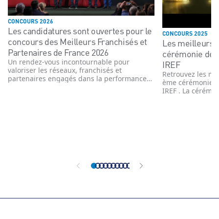
CONCOURS 2026
Les candidatures sont ouvertes pour le
CONCOURS 2025
concours des Meilleurs Franchisés et
Les meilleurs 
Partenaires de France 2026
cérémonie de 
Un rendez-vous incontournable pour
IREF
valoriser les réseaux, franchisés et
Retrouvez les me
partenaires engagés dans la performance
ème cérémonie d
et l’innovation
IREF . La cérémon
novembre 2025 e
enseignes, têtes 
commerce organi
année le concour
Partenaires de F
affiliés des ens
organisé indépe