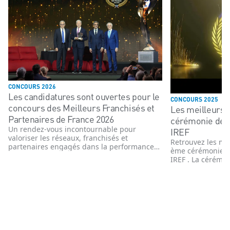
CONCOURS 2026
Les candidatures sont ouvertes pour le
CONCOURS 2025
concours des Meilleurs Franchisés et
Les meilleurs 
Partenaires de France 2026
cérémonie de 
Un rendez-vous incontournable pour
IREF
valoriser les réseaux, franchisés et
Retrouvez les me
partenaires engagés dans la performance
ème cérémonie d
et l’innovation
IREF . La cérémon
novembre 2025 e
enseignes, têtes 
commerce organi
année le concour
Partenaires de F
affiliés des ens
organisé indépe