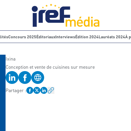
lités
Concours 2025
Éditoriaux
Interviews
Édition 2024
Lauréats 2024
À 
Ixina
Conception et vente de cuisines sur mesure
Profil LinkedIn
Profil Facebook
Site web
Partager
: