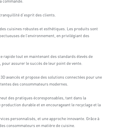
t la commande.
tranquillité d’esprit des clients.
 des cuisines robustes et esthétiques. Les produits sont
spectueuses de l’environnement, en privilégiant des
ce rapide tout en maintenant des standards élevés de
, pour assurer le succès de leur point de vente.
on 3D avancés et propose des solutions connectées pour une
ux attentes des consommateurs modernes.
omeut des pratiques écoresponsables, tant dans la
 production durable et en encourageant le recyclage et la
rvices personnalisés, et une approche innovante. Grâce à
ns des consommateurs en matière de cuisine.