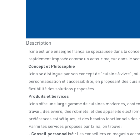
Description
Ixina est une enseigne française spécialisée dans la conce
rapidement imposée comme un acteur majeur dans le secteur
Concept et Philosophie
Ixina se distingue par son concept de "cuisine à vivre", o
personnalisation et l’accessibilité, en proposant des cuisi
flexibilité des solutions proposées.
Produits et Services
Ixina offre une large gamme de cuisines modernes, contem
travail, des éviers, des robinets, et des appareils élec
préférences esthétiques, et des besoins fonctionnels des c
Parmi les services proposés par Ixina, on trouve :
-
Conseil personnalisé
: Les conseillers en magasin accom