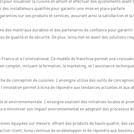
 3D pour visualiser la cuisine en amont et effectuer des ajustements avan
 des installateurs qualifiés pour garantir une mise en place parfaite.
garanties sur ses produits et services, assurant ainsi la satisfaction et la 
onne des matériaux durables et des partenaires de confiance pour garantir
 de qualité et de sécurité. De plus, Ixina met en avant des solutions re
 France et à l’international. Ce modèle de franchise permet une croissan
ien complet, incluant la formation, le marketing, et l’assistance technique
oche de conception de cuisines. L’enseigne utilise des outils de concepti
vers l’innovation permet à Ixina de répondre aux tendances actuelles et a
e et environnementale. L’enseigne soutient des initiatives locales et pr
ille à minimiser son impact environnemental en adoptant des processus de
isines équipées sur mesure, offrant des produits de haute qualité, des se
sfaction client, Ixina continue de se développer et de répondre aux besoi