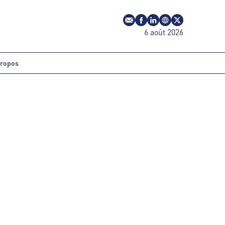
E-mail
Profil Facebook
Profil LinkedIn
Site web
Profil Twitter
6 août 2026
propos