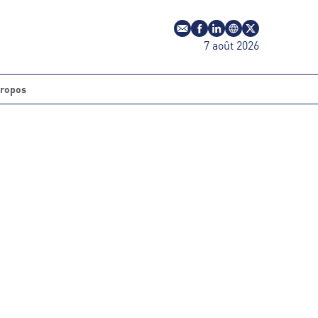
E-mail
Profil Facebook
Profil LinkedIn
Site web
Profil Twitter
7 août 2026
propos