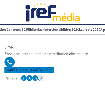
lités
Concours 2025
Éditoriaux
Interviews
Édition 2024
Lauréats 2024
À 
SPAR
Enseigne internationale de distribution alimentaire
Téléphone
LAURÉATS 2024
LAURÉATS 2025
Partager
: