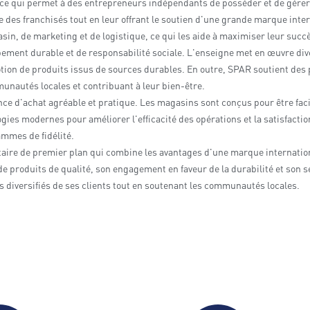
 ce qui permet à des entrepreneurs indépendants de posséder et de gére
e des franchisés tout en leur offrant le soutien d'une grande marque inte
in, de marketing et de logistique, ce qui les aide à maximiser leur succ
ment durable et de responsabilité sociale. L'enseigne met en œuvre dive
otion de produits issus de sources durables. En outre, SPAR soutient des
munautés locales et contribuant à leur bien-être.
ence d'achat agréable et pratique. Les magasins sont conçus pour être faci
gies modernes pour améliorer l'efficacité des opérations et la satisfaction 
ammes de fidélité.
ire de premier plan qui combine les avantages d'une marque international
e produits de qualité, son engagement en faveur de la durabilité et son s
 diversifiés de ses clients tout en soutenant les communautés locales.