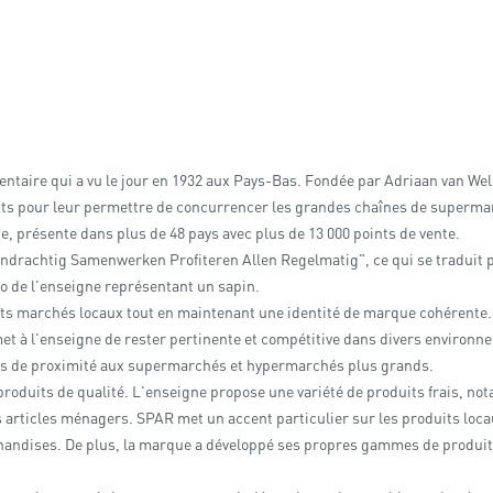
ntaire qui a vu le jour en 1932 aux Pays-Bas. Fondée par Adriaan van Well,
ndants pour leur permettre de concurrencer les grandes chaînes de super
 présente dans plus de 48 pays avec plus de 13 000 points de vente.
ndrachtig Samenwerken Profiteren Allen Regelmatig", ce qui se traduit p
go de l'enseigne représentant un sapin.
rents marchés locaux tout en maintenant une identité de marque cohéren
et à l'enseigne de rester pertinente et compétitive dans divers environ
ns de proximité aux supermarchés et hypermarchés plus grands.
oduits de qualité. L'enseigne propose une variété de produits frais, not
es articles ménagers. SPAR met un accent particulier sur les produits loca
handises. De plus, la marque a développé ses propres gammes de produits