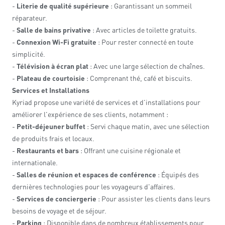
-
Literie de qualité supérieure
: Garantissant un sommeil
réparateur.
-
Salle de bains privative
: Avec articles de toilette gratuits.
-
Connexion Wi-Fi gratuite
: Pour rester connecté en toute
simplicité.
-
Télévision à écran plat
: Avec une large sélection de chaînes.
-
Plateau de courtoisie
: Comprenant thé, café et biscuits.
Services et Installations
Kyriad propose une variété de services et d'installations pour
améliorer l'expérience de ses clients, notamment :
-
Petit-déjeuner buffet
: Servi chaque matin, avec une sélection
de produits frais et locaux.
-
Restaurants et bars
: Offrant une cuisine régionale et
internationale.
-
Salles de réunion et espaces de conférence
: Équipés des
dernières technologies pour les voyageurs d'affaires.
-
Services de conciergerie
: Pour assister les clients dans leurs
besoins de voyage et de séjour.
-
Parking
: Disponible dans de nombreux établissements pour