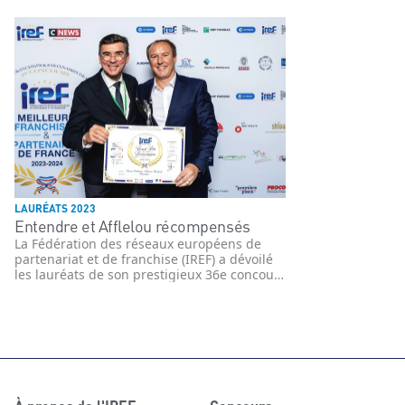
LAURÉATS 2023
Entendre et Afflelou récompensés
La Fédération des réseaux européens de
partenariat et de franchise (IREF) a dévoilé
les lauréats de son prestigieux 36e concours
annuel. Cette compétition, qui met en
lumière l'excellence des réseaux de
franchise et de partenariat en France, a une
fois de plus couronné des entreprises
exemplaires pour leur dynamisme, leur
innovation, et leur engagement envers le
développement durable.