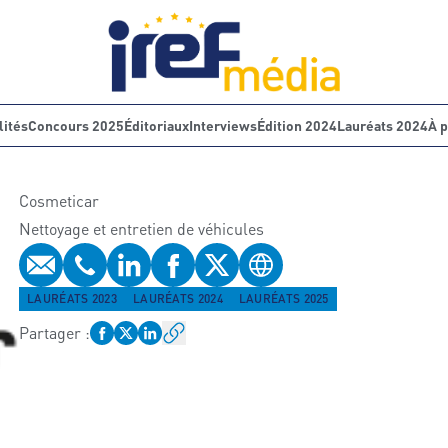
lités
Concours 2025
Éditoriaux
Interviews
Édition 2024
Lauréats 2024
À 
Cosmeticar
Nettoyage et entretien de véhicules
E-mail
Téléphone
Profil LinkedIn
Profil Facebook
Profil Twitter
Site web
LAURÉATS 2023
LAURÉATS 2024
LAURÉATS 2025
Partager
: