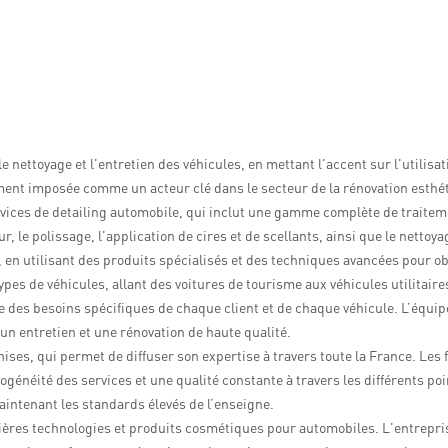
 nettoyage et l'entretien des véhicules, en mettant l'accent sur l'utilisa
ment imposée comme un acteur clé dans le secteur de la rénovation esthé
ervices de detailing automobile, qui inclut une gamme complète de traitem
, le polissage, l'application de cires et de scellants, ainsi que le nettoy
 en utilisant des produits spécialisés et des techniques avancées pour o
ypes de véhicules, allant des voitures de tourisme aux véhicules utilitai
e des besoins spécifiques de chaque client et de chaque véhicule. L’équi
 un entretien et une rénovation de haute qualité.
ises, qui permet de diffuser son expertise à travers toute la France. Les
ogénéité des services et une qualité constante à travers les différents p
aintenant les standards élevés de l’enseigne.
ières technologies et produits cosmétiques pour automobiles. L'entreprise