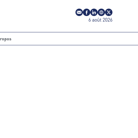
E-mail
Profil Facebook
Profil LinkedIn
Site web
Profil Twitter
6 août 2026
propos