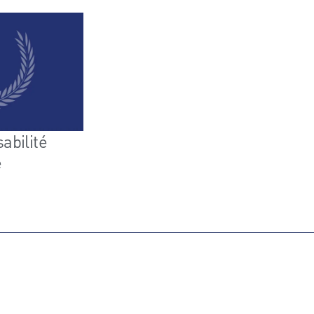
abilité
e