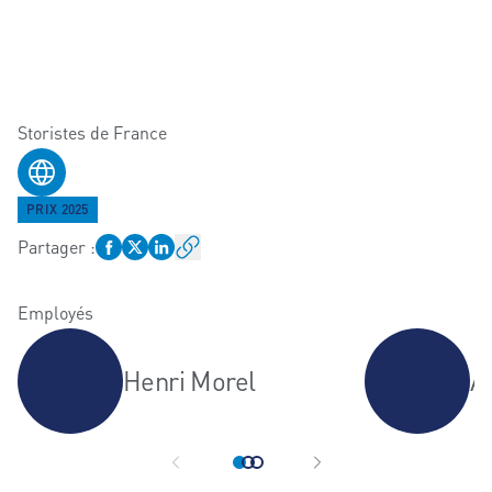
Storistes de France
Site web
PRIX 2025
Partager
:
Employés
Henri Morel
A