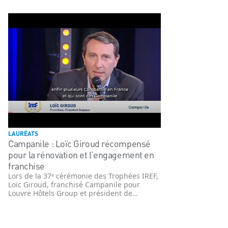
LAURÉATS
Campanile : Loïc Giroud récompensé
pour la rénovation et l’engagement en
franchise
Lors de la 37ᵉ cérémonie des Trophées IREF,
Loïc Giroud, franchisé Campanile pour
Louvre Hôtels Group et président de
Sogepar, a été honoré du Grand Prix de la
Rénovation et de l’Engagement en Franchise
Hôtelière. Cette distinction met en lumière
son rôle déterminant dans le renouveau de