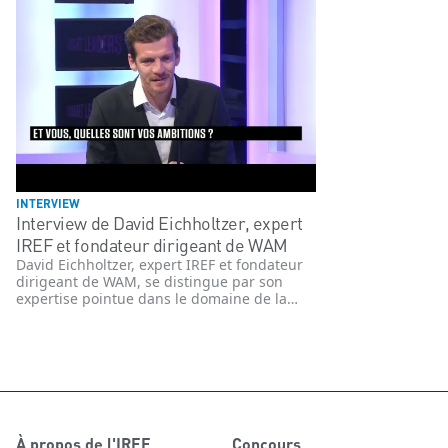
INTERVIEW
Interview de David Eichholtzer, expert
IREF et fondateur dirigeant de WAM
David Eichholtzer, expert IREF et fondateur
dirigeant de WAM, se distingue par son
expertise pointue dans le domaine de la
franchise et du management. À la tête de
WAM, une entreprise reconnue pour ses
solutions innovantes dans le secteur de la
gestion et du développement de réseaux de
franchises, il apporte une vision stratégique
et opérationnelle essentielle pour les
acteurs du marché.
À propos de l'IREF
Concours