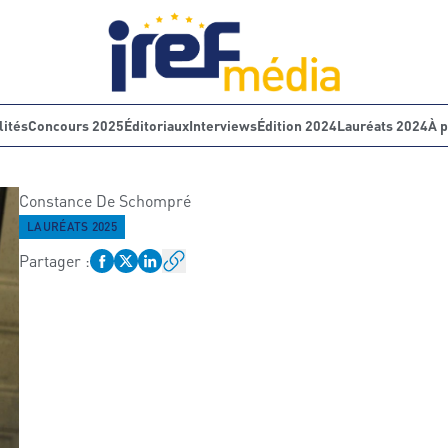
lités
Concours 2025
Éditoriaux
Interviews
Édition 2024
Lauréats 2024
À 
Constance
De Schompré
LAURÉATS 2025
Partager
: