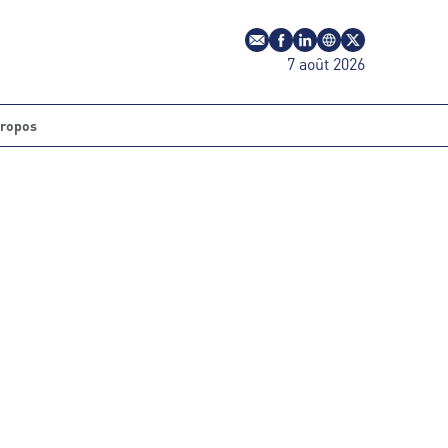
E-mail
Profil Facebook
Profil LinkedIn
Site web
Profil Twitter
7 août 2026
propos