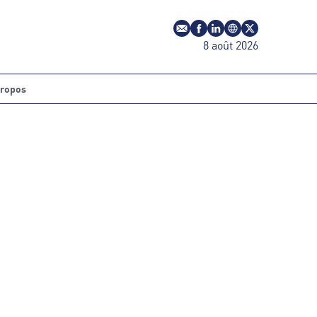
E-mail
Profil Facebook
Profil LinkedIn
Site web
Profil Twitter
8 août 2026
propos