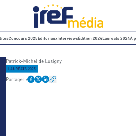
lités
Concours 2025
Éditoriaux
Interviews
Édition 2024
Lauréats 2024
À 
Patrick-Michel
de Lusigny
LAURÉATS 2025
Partager
: