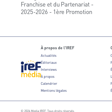
Franchise et du Partenariat -
2025-2026 - 1ère Promotion
À propos de l'IREF
Actualités
Éditoriaux
P
Interviews
É
À propos
Calendrier
P
Mentions légales
É
© 2026 Media IREF. Tous droits réservés.