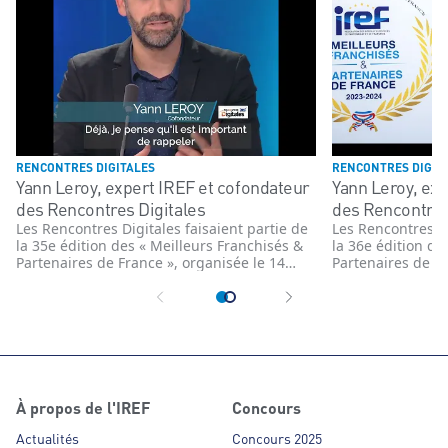
RENCONTRES DIGITALES
RENCONTRES DIGIT
Yann Leroy, expert IREF et cofondateur
Yann Leroy, exp
des Rencontres Digitales
des Rencontres
Les Rencontres Digitales faisaient partie de
Les Rencontres Di
la 35e édition des « Meilleurs Franchisés &
la 36e édition de
Partenaires de France », organisée le 14
Partenaires de Fr
novembre 2022 par L’IREF sur le plateau de
novembre 2023 pa
BFM Business. Visionnaire et expert reconnu
plateau du Studio
dans l'univers de la franchise, Yann Leroy,
expert IREF et c
cofondateur des Rencontres Digitales,
Digitales, joue u
s'impose comme l'une des voix
l’accompagnement
incontournables de l'innovation numérique.
numérique.
À propos de l'IREF
Concours
Actualités
Concours 2025