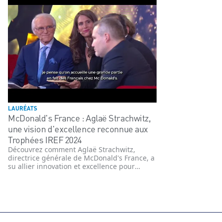
LAURÉATS
McDonald's France : Aglaë Strachwitz,
une vision d'excellence reconnue aux
Trophées IREF 2024
Découvrez comment Aglaë Strachwitz,
directrice générale de McDonald's France, a
su allier innovation et excellence pour
remporter un Trophée IREF 2024. Un
parcours inspirant qui reflète son
engagement envers la réussite des
franchisés et des pratiques responsables.