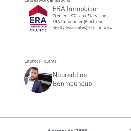
ERA Immobilier
Crée en 1971 aux États-Unis,
ERA Immobilier (Electronic
Realty Associates) est l'un des
plus important réseaux de
franchise d'agences
immobilières dans le monde.
Lauréat-Talents
Noureddine
Benmouhoub
À propos de l'IREF