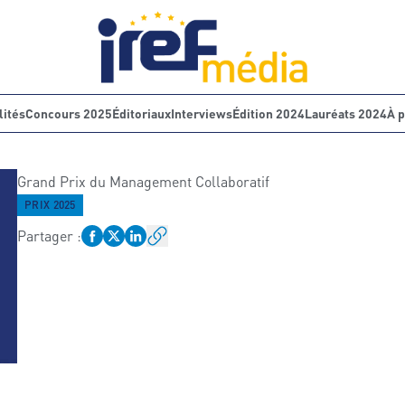
lités
Concours 2025
Éditoriaux
Interviews
Édition 2024
Lauréats 2024
À 
Grand Prix du Management Collaboratif
PRIX 2025
Partager
: