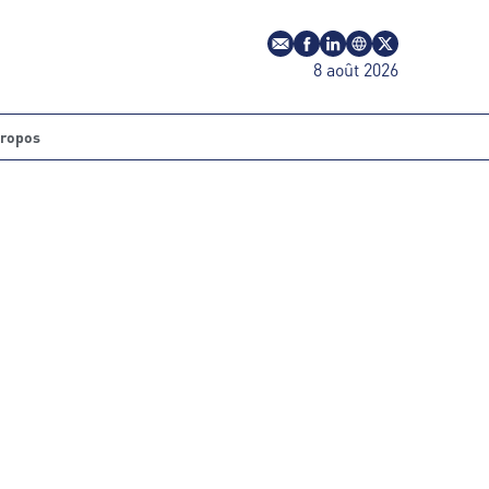
E-mail
Profil Facebook
Profil LinkedIn
Site web
Profil Twitter
8 août 2026
propos