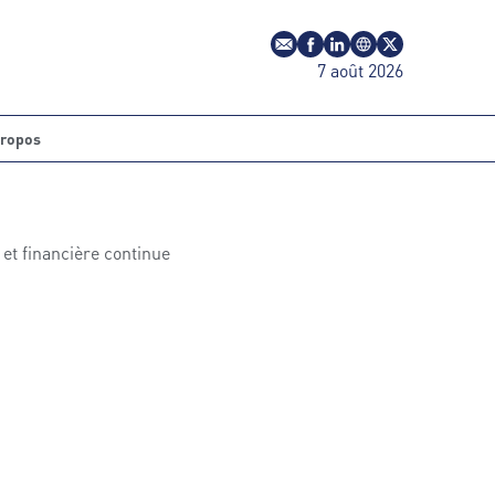
E-mail
Profil Facebook
Profil LinkedIn
Site web
Profil Twitter
7 août 2026
propos
et financière continue