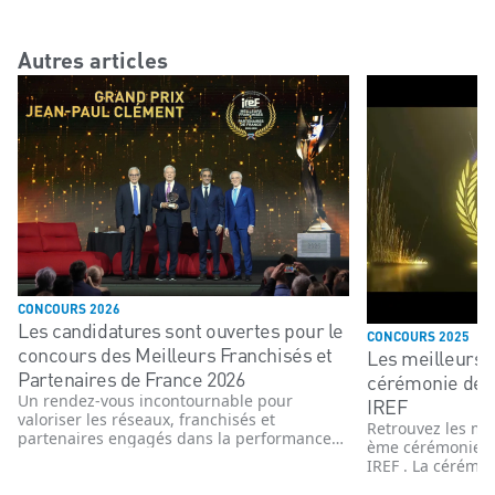
Autres articles
CONCOURS 2026
Les candidatures sont ouvertes pour le
CONCOURS 2025
concours des Meilleurs Franchisés et
Les meilleurs 
Partenaires de France 2026
cérémonie de 
Un rendez-vous incontournable pour
IREF
valoriser les réseaux, franchisés et
Retrouvez les me
partenaires engagés dans la performance
ème cérémonie d
et l’innovation
IREF . La cérémon
novembre 2025 e