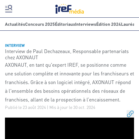
Actualités
Concours 2025
Éditoriaux
Interviews
Édition 2024
Lauréats
INTERVIEW
Interview de Paul Dechazeaux, Responsable partenariats
chez AXONAUT
AXONAUT, en tant qu'expert IREF, se positionne comme
une solution complète et innovante pour les franchiseurs et
franchisés. Grâce à son logiciel intégré, AXONAUT répond
à l'ensemble des besoins opérationnels des réseaux de
franchises, allant de la prospection à l’encaissement.
Publié le 23 août 2024 | Mis à jour le 30 oct. 2024