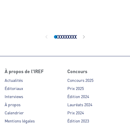
enseignes, têtes 
commerce organi
année le concour
Partenaires de F
affiliés des ens
organisé indépe
À propos de l'IREF
Concours
Actualités
Concours 2025
Éditoriaux
Prix 2025
Interviews
Édition 2024
À propos
Lauréats 2024
Calendrier
Prix 2024
Mentions légales
Édition 2023