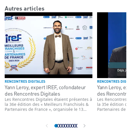
Autres articles
RENCONTRES DIGITALES
RENCONTRES DIGIT
Yann Leroy, expert IREF, cofondateur
Yann Leroy, ex
des Rencontres Digitales
des Rencontres
Les Rencontres Digitales étaient présentes à
Les Rencontres Di
la 36e édition des « Meilleurs Franchisés &
la 35e édition de
Partenaires de France », organisée le 13
Partenaires de Fr
novembre 2023 par L’IREF et présenté sur le
novembre 2022 pa
plateau du Studio Gabriel. Yann Leroy,
BFM Business. Vi
expert IREF et cofondateur des Rencontres
dans l'univers de
Digitales, joue un rôle clé dans
cofondateur des 