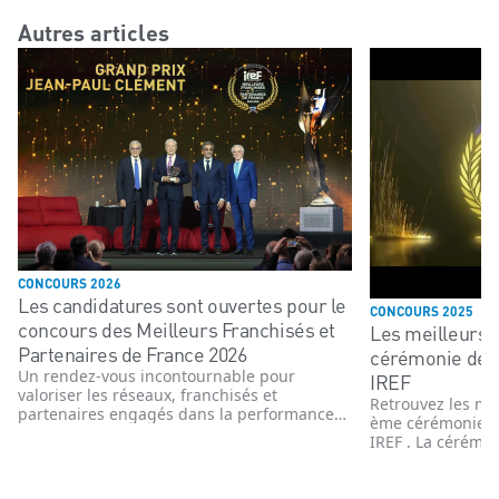
Autres articles
CONCOURS 2026
Les candidatures sont ouvertes pour le
CONCOURS 2025
concours des Meilleurs Franchisés et
Les meilleurs 
Partenaires de France 2026
cérémonie de 
Un rendez-vous incontournable pour
IREF
valoriser les réseaux, franchisés et
Retrouvez les me
partenaires engagés dans la performance
ème cérémonie d
et l’innovation
IREF . La cérémon
novembre 2025 e
enseignes, têtes 
commerce organi