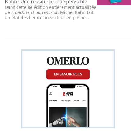
Kahn : Une ressource indispensable
Dans cette 8e édition entièrement actualisée
de
Franchise et partenariat
, Michel Kahn fait
un état des lieux d’un secteur en pleine
accélération depuis la pandémie de COVID-
19. Cet ouvrage répond à de nombreuses
questions cruciales concernant la création et
le développement d'un réseau, notamment :
comment créer un réseau, quels pièges
éviter, quelles nouveautés contractuelles et
législatives doivent être prises en compte ?