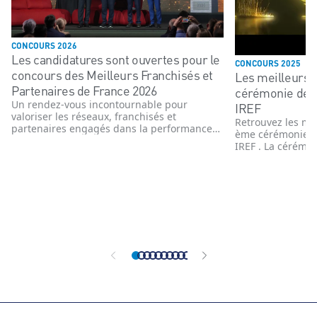
CONCOURS 2026
Les candidatures sont ouvertes pour le
CONCOURS 2025
concours des Meilleurs Franchisés et
Les meilleurs 
Partenaires de France 2026
cérémonie de 
Un rendez-vous incontournable pour
IREF
valoriser les réseaux, franchisés et
Retrouvez les me
partenaires engagés dans la performance
ème cérémonie d
et l’innovation
IREF . La cérémon
novembre 2025 e
enseignes, têtes 
commerce organi
année le concour
Partenaires de F
affiliés des ens
organisé indépe