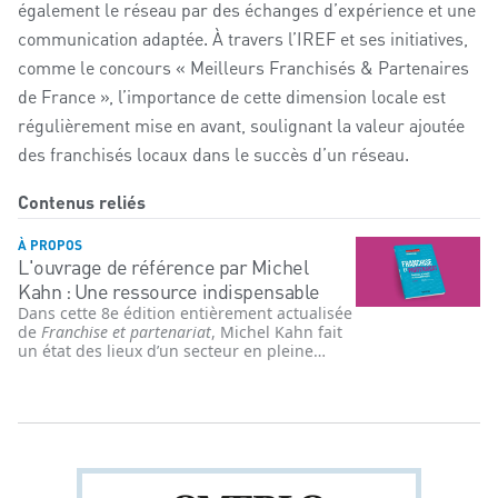
également le réseau par des échanges d’expérience et une
communication adaptée. À travers l’IREF et ses initiatives,
comme le concours « Meilleurs Franchisés & Partenaires
de France », l’importance de cette dimension locale est
régulièrement mise en avant, soulignant la valeur ajoutée
des franchisés locaux dans le succès d’un réseau.
Contenus reliés
À PROPOS
L'ouvrage de référence par Michel
Kahn : Une ressource indispensable
Dans cette 8e édition entièrement actualisée
de
Franchise et partenariat
, Michel Kahn fait
un état des lieux d’un secteur en pleine
accélération depuis la pandémie de COVID-
19. Cet ouvrage répond à de nombreuses
questions cruciales concernant la création et
le développement d'un réseau, notamment :
comment créer un réseau, quels pièges
éviter, quelles nouveautés contractuelles et
législatives doivent être prises en compte ?