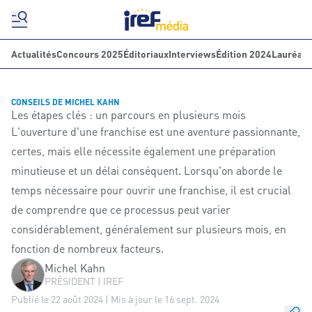
Actualités
Concours 2025
Éditoriaux
Interviews
Édition 2024
Lauréats
CONSEILS DE MICHEL KAHN
Les étapes clés : un parcours en plusieurs mois
L'ouverture d'une franchise est une aventure passionnante,
certes, mais elle nécessite également une préparation
minutieuse et un délai conséquent. Lorsqu'on aborde le
temps nécessaire pour ouvrir une franchise, il est crucial
de comprendre que ce processus peut varier
considérablement, généralement sur plusieurs mois, en
fonction de nombreux facteurs.
Michel Kahn
PRÉSIDENT | IREF
Publié le 22 août 2024 | Mis à jour le 16 sept. 2024