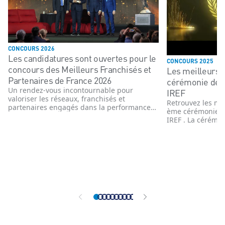
CONCOURS 2026
Les candidatures sont ouvertes pour le
CONCOURS 2025
concours des Meilleurs Franchisés et
Les meilleurs 
Partenaires de France 2026
cérémonie de 
Un rendez-vous incontournable pour
IREF
valoriser les réseaux, franchisés et
Retrouvez les me
partenaires engagés dans la performance
ème cérémonie d
et l’innovation
IREF . La cérémon
novembre 2025 e
enseignes, têtes 
commerce organi
année le concour
Partenaires de F
affiliés des ens
organisé indépe