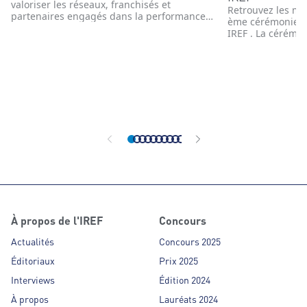
valoriser les réseaux, franchisés et
Retrouvez les me
partenaires engagés dans la performance
ème cérémonie d
et l’innovation
IREF . La cérémon
novembre 2025 e
enseignes, têtes 
commerce organi
année le concour
Partenaires de F
affiliés des ens
organisé indépe
À propos de l'IREF
Concours
Actualités
Concours 2025
Éditoriaux
Prix 2025
Interviews
Édition 2024
À propos
Lauréats 2024