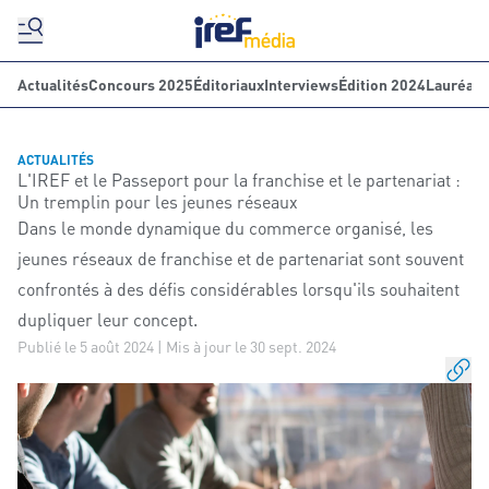
Actualités
Concours 2025
Éditoriaux
Interviews
Édition 2024
Lauréats
ACTUALITÉS
L'IREF et le Passeport pour la franchise et le partenariat :
Un tremplin pour les jeunes réseaux
Dans le monde dynamique du commerce organisé, les
jeunes réseaux de franchise et de partenariat sont souvent
confrontés à des défis considérables lorsqu'ils souhaitent
dupliquer leur concept.
Publié le 5 août 2024 | Mis à jour le 30 sept. 2024