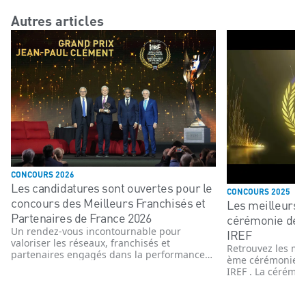
Autres articles
CONCOURS 2026
Les candidatures sont ouvertes pour le
CONCOURS 2025
concours des Meilleurs Franchisés et
Les meilleurs 
Partenaires de France 2026
cérémonie de 
Un rendez-vous incontournable pour
IREF
valoriser les réseaux, franchisés et
Retrouvez les me
partenaires engagés dans la performance
ème cérémonie d
et l’innovation
IREF . La cérémon
novembre 2025 e
enseignes, têtes 