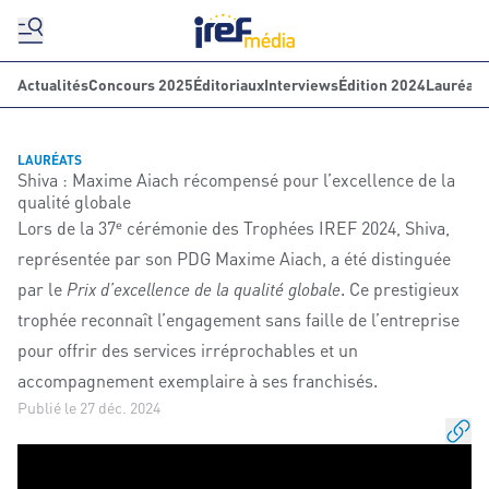
Actualités
Concours 2025
Éditoriaux
Interviews
Édition 2024
Lauréats
LAURÉATS
Shiva : Maxime Aiach récompensé pour l’excellence de la
qualité globale
Lors de la 37ᵉ cérémonie des Trophées IREF 2024, Shiva,
représentée par son PDG Maxime Aiach, a été distinguée
par le
Prix d’excellence de la qualité globale
. Ce prestigieux
trophée reconnaît l’engagement sans faille de l’entreprise
pour offrir des services irréprochables et un
accompagnement exemplaire à ses franchisés.
Publié le 27 déc. 2024