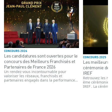
CONCOURS 2026
Les candidatures sont ouvertes pour le
CONCOURS 2025
concours des Meilleurs Franchisés et
Les meilleurs 
Partenaires de France 2026
cérémonie de 
Un rendez-vous incontournable pour
IREF
valoriser les réseaux, franchisés et
Retrouvez les me
partenaires engagés dans la performance
ème cérémonie d
et l’innovation
IREF . La cérémon
novembre 2025 e
enseignes, têtes 
commerce organi
année le concour
Partenaires de F
affiliés des ens