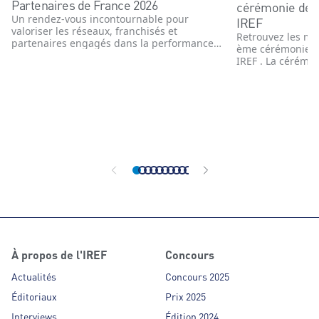
Partenaires de France 2026
cérémonie de 
Un rendez-vous incontournable pour
IREF
valoriser les réseaux, franchisés et
Retrouvez les me
partenaires engagés dans la performance
ème cérémonie d
et l’innovation
IREF . La cérémon
novembre 2025 e
enseignes, têtes 
commerce organi
année le concour
Partenaires de F
affiliés des ens
organisé indépe
À propos de l'IREF
Concours
Actualités
Concours 2025
Éditoriaux
Prix 2025
Interviews
Édition 2024