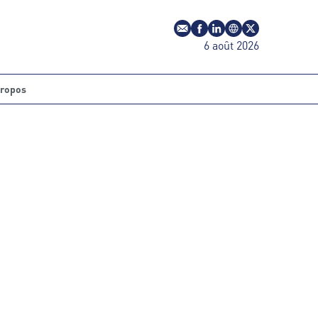
E-mail
Profil Facebook
Profil LinkedIn
Site web
Profil Twitter
6 août 2026
propos