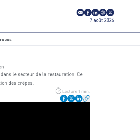
E-mail
Profil Facebook
Profil LinkedIn
Site web
Profil Twitter
7 août 2026
propos
on
 dans le secteur de la restauration. Ce
ition des crêpes.
Lecture 1 min.