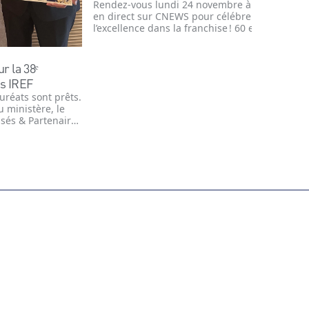
Rendez-vous lundi 24 novembre à Paris ou
en direct sur CNEWS pour célébrer
l’excellence dans la franchise ! 60 enseignes
seront récompensées lors des Trophées
IREF 2025, avec interviews, tendances du
franchising et temps forts animés par
r la 38ᵉ
Michel Kahn et Élisabeth Assayag
s IREF
auréats sont prêts.
u ministère, le
sés & Partenaires
e un moment fort
.