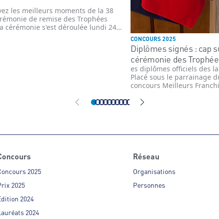
vez les meilleurs moments de la 38
rémonie de remise des Trophées
La cérémonie s'est déroulée lundi 24
re 2025 et a récompensé plus de 60
CONCOURS 2025
es, têtes de réseau et affiliés du
Diplômes signés : cap su
ce organisé indépendant. Chaque
cérémonie des Trophée
e concours "Meilleurs Franchisés et
aires de France" récompense les
es diplômes officiels des l
és des enseignes du commerce
Placé sous le parrainage d
sé indépendant
concours Meilleurs Franchi
de France s’annonce comm
pour l’ensemble du secteur
Concours
Réseau
Concours 2025
Organisations
rix 2025
Personnes
dition 2024
Lauréats 2024