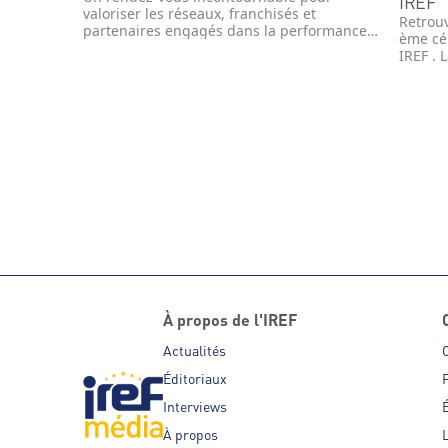
IREF
valoriser les réseaux, franchisés et
Retrou
partenaires engagés dans la performance
ème cé
et l’innovation
IREF . 
novemb
enseign
commer
année l
Parten
affili
organi
À propos de l'IREF
Actualités
Éditoriaux
P
Interviews
É
À propos