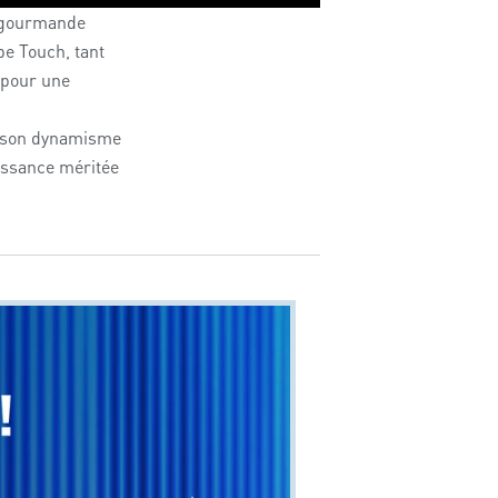
e gourmande
pe Touch
, tant
 pour une
t son dynamisme
issance méritée