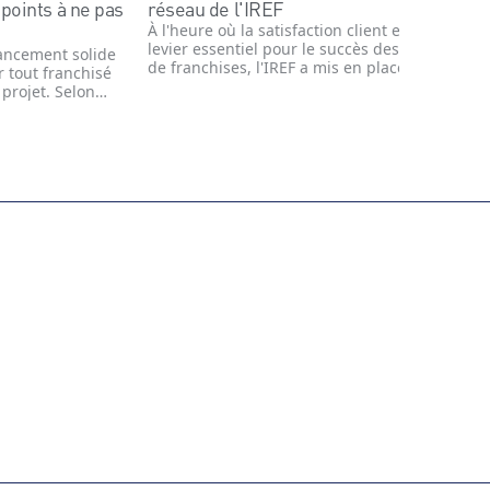
points à ne pas
réseau de l'IREF
À l'heure où la satisfaction client est un
levier essentiel pour le succès des réseaux
nancement solide
de franchises, l'IREF a mis en place des
r tout franchisé
méthodes innovantes pour évaluer et
projet. Selon
améliorer cette dimension cruciale. Valérie
REF et responsable
Segrétain, CEO de Customer Labs, dévoile
 chez BNP
les outils et indicateurs utilisés par l'IREF
e présenter un
pour mesurer la satisfaction des franchises
onvaincant pour
et de leurs clients.
btenir un