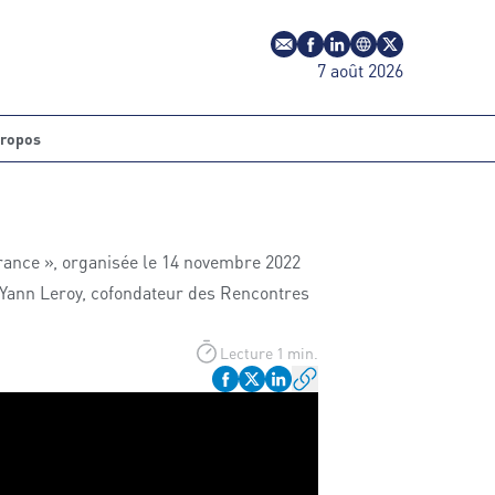
E-mail
Profil Facebook
Profil LinkedIn
Site web
Profil Twitter
7 août 2026
propos
France », organisée le 14 novembre 2022
, Yann Leroy, cofondateur des Rencontres
Lecture 1 min.