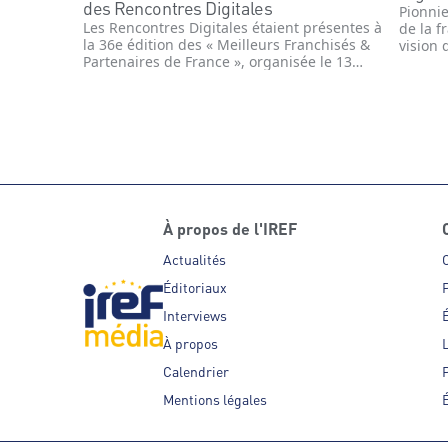
des Rencontres Digitales
Pionni
Les Rencontres Digitales étaient présentes à
de la f
la 36e édition des « Meilleurs Franchisés &
vision 
Partenaires de France », organisée le 13
en plei
novembre 2023 par L’IREF et présenté sur le
transf
plateau du Studio Gabriel. Yann Leroy,
contou
expert IREF et cofondateur des Rencontres
l’entre
Digitales, joue un rôle clé dans
sur l’i
l’accompagnement des entreprises vers l’ère
digital
numérique.
des ré
À propos de l'IREF
Actualités
Éditoriaux
P
Interviews
É
À propos
Calendrier
P
Mentions légales
É