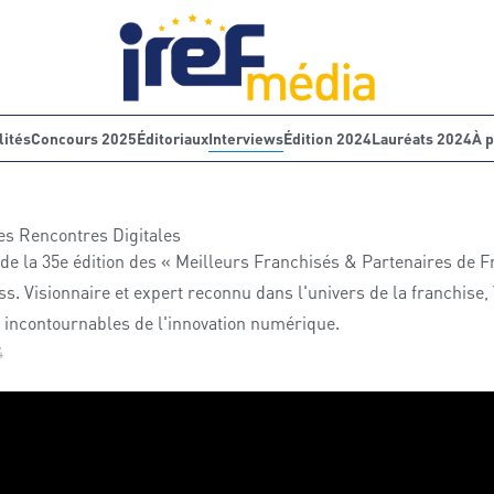
lités
Concours 2025
Éditoriaux
Interviews
Édition 2024
Lauréats 2024
À 
des Rencontres Digitales
e de la 35e édition des « Meilleurs Franchisés & Partenaires de 
s. Visionnaire et expert reconnu dans l'univers de la franchise
x incontournables de l'innovation numérique.
4