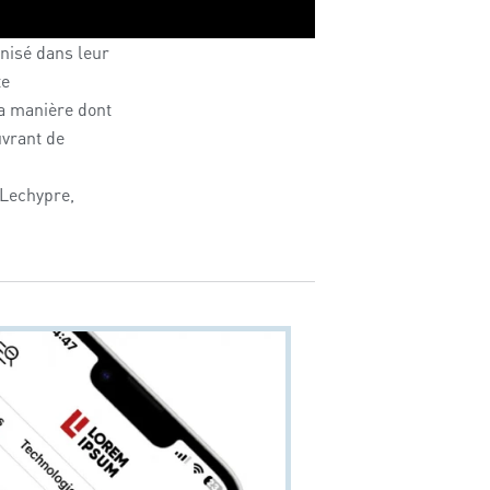
isé dans leur
te
la manière dont
uvrant de
 Lechypre,