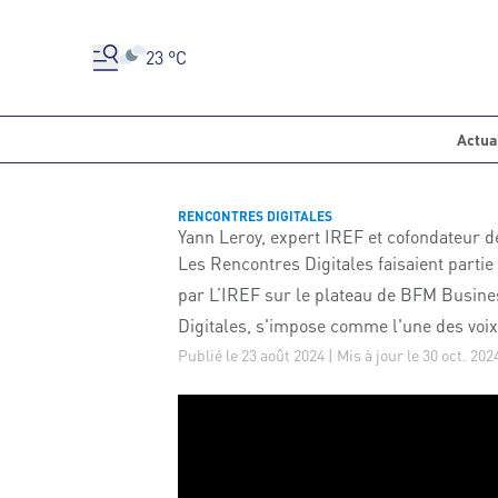
23 °C
Actua
RENCONTRES DIGITALES
Yann Leroy, expert IREF et cofondateur 
Les Rencontres Digitales faisaient parti
par L’IREF sur le plateau de BFM Busines
Digitales, s'impose comme l'une des voi
Publié le 23 août 2024 | Mis à jour le 30 oct. 202