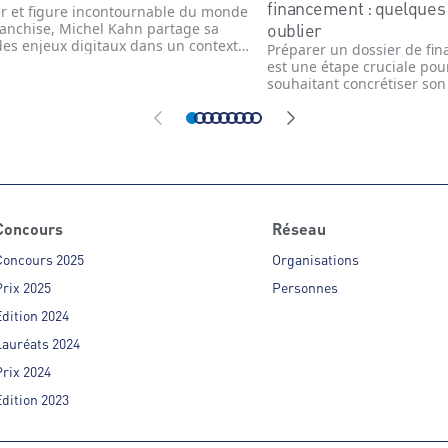
financement : quelques 
er et figure incontournable du monde
oublier
ranchise, Michel Kahn partage sa
des enjeux digitaux dans un contexte
Préparer un dossier de fi
ne mutation. À l’heure où la
est une étape cruciale pou
ormation numérique redessine les
souhaitant concrétiser son 
rs du commerce et de
Félicien Lapierre, expert I
preneuriat, il nous livre son analyse
du marché de la franchise
mportance croissante des stratégies
Paribas, il est essentiel d
es dans l’univers des franchises et
dossier clair, complet et c
seaux organisés.
maximiser ses chances d'o
financement.
Concours
Réseau
Concours 2025
Organisations
rix 2025
Personnes
dition 2024
Lauréats 2024
rix 2024
dition 2023