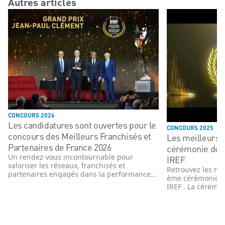
Autres articles
CONCOURS 2026
Les candidatures sont ouvertes pour le
CONCOURS 2025
concours des Meilleurs Franchisés et
Les meilleurs 
Partenaires de France 2026
cérémonie de 
Un rendez-vous incontournable pour
IREF
valoriser les réseaux, franchisés et
Retrouvez les me
partenaires engagés dans la performance
ème cérémonie d
et l’innovation
IREF . La cérémon
novembre 2025 e
enseignes, têtes 
commerce organi
année le concour